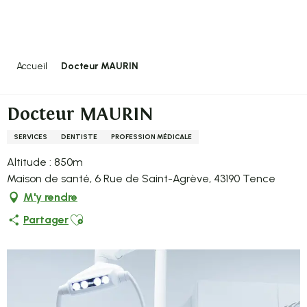
Aller
au
contenu
principal
Accueil
Docteur MAURIN
Docteur MAURIN
SERVICES
DENTISTE
PROFESSION MÉDICALE
Altitude : 850m
Maison de santé, 6 Rue de Saint-Agrève, 43190 Tence
M'y rendre
Ajouter aux favoris
Partager