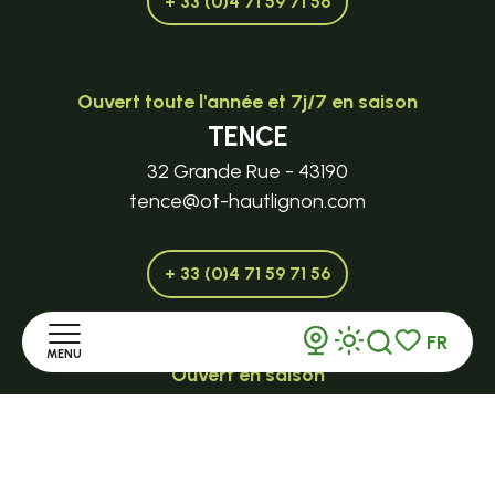
+ 33 (0)4 71 59 71 56
Ouvert toute l'année et 7j/7 en saison
TENCE
32 Grande Rue - 43190
tence@ot-hautlignon.com
+ 33 (0)4 71 59 71 56
FR
MENU
Recherche
Voir les favor
Ouvert en saison
LE MAZET-SAINT-VOY
Accueil
Halle Fermière
place des droits de l'Homme