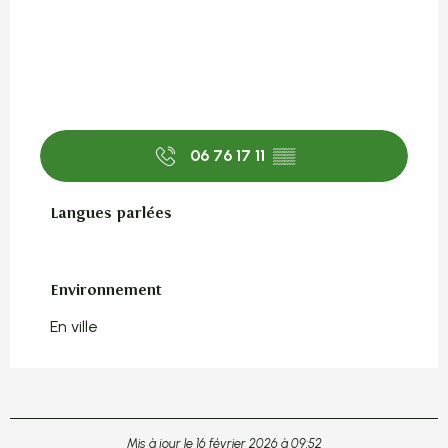
06 76 17 11
▒▒
Langues parlées
Langues parlées
Environnement
Environnement
En ville
Mis à jour le 16 février 2026 à 09:52