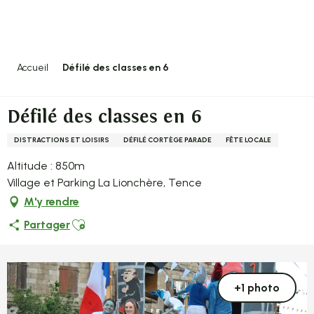
Aller
au
contenu
principal
Accueil
Défilé des classes en 6
Défilé des classes en 6
DISTRACTIONS ET LOISIRS
DÉFILÉ CORTÈGE PARADE
FÊTE LOCALE
Altitude : 850m
Village et Parking La Lionchère, Tence
M'y rendre
Ajouter aux favoris
Partager
+1 photo