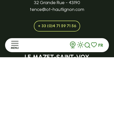
32 Grande Rue - 43190
tence@ot-hautlignon.com
+ 33 (0)4 71 59 71 56
FR
MENU
Ouvert en saison
Recherche
Voir les favor
LE MAZET-SAINT-VOY
Halle Fermière
Accueil
place des droits de l'Homme
Découvrir
+ 33 (0)4 71 59 71 56
Séjourner