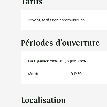
Tarifs
Payant, tarifs non communiqués
Périodes d'ouverture
Du
Du
1 janvier 2026
1 janvier 2026
au
au
30 juin 2026
30 juin 2026
Mardi
à 19:30
Localisation