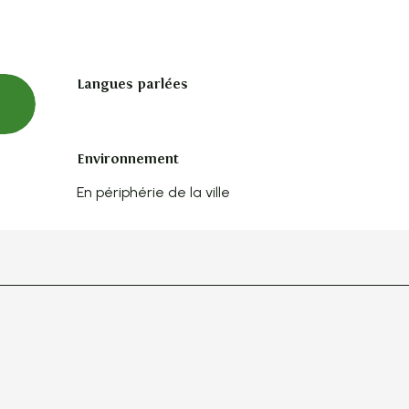
Langues parlées
Langues parlées
Environnement
Environnement
En périphérie de la ville