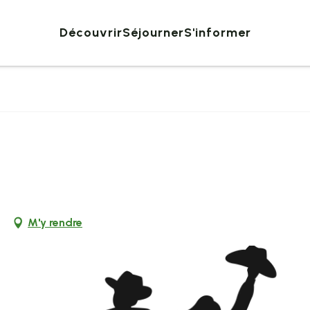
Découvrir
Séjourner
S'informer
e
M'y rendre