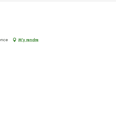
Tence
M'y rendre