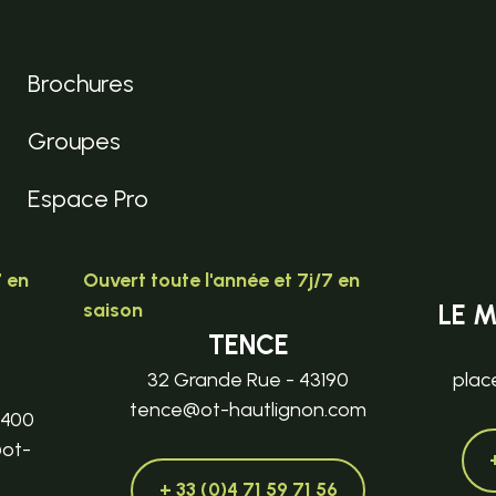
Brochures
Groupes
Espace Pro
7 en
Ouvert toute l'année et 7j/7 en
saison
LE 
TENCE
32 Grande Rue - 43190
plac
tence@ot-hautlignon.com
3400
@ot-
+ 33 (0)4 71 59 71 56