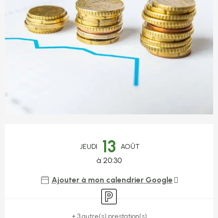
Ouverture et coordonnées
13
JEUDI
AOÛT
à 20:30
Ajouter à mon calendrier Google
Parking
+ 3 autre(s) prestation(s)