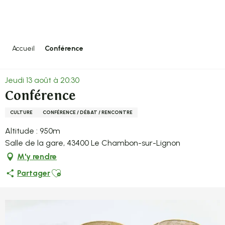
Aller
au
contenu
principal
Accueil
Conférence
Jeudi 13 août à 20:30
Conférence
CULTURE
CONFÉRENCE / DÉBAT / RENCONTRE
Altitude : 950m
Salle de la gare, 43400 Le Chambon-sur-Lignon
M'y rendre
Ajouter aux favoris
Partager