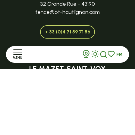
32 Grande Rue - 43190
tence@ot-hautlignon.com
+ 33 (0)4 71 59 71 56
FR
MENU
Ouvert en saison
Recherche
Voir les favor
LE MAZET-SAINT-VOY
Halle Fermière
Accueil
place des droits de l'Homme
Découvrir
+ 33 (0)4 71 59 71 56
Séjourner