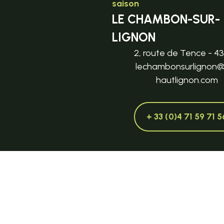
saison
LE CHAMBON-SUR-
LIGNON
2, route de Tence - 4
lechambonsurlignon
hautlignon.com
+ 33 (0)4 71 59 71 5