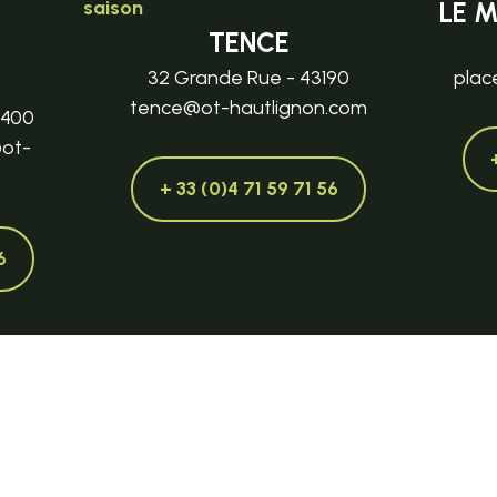
saison
LE 
TENCE
32 Grande Rue - 43190
plac
tence@ot-hautlignon.com
3400
@ot-
+ 33 (0)4 71 59 71 56
6