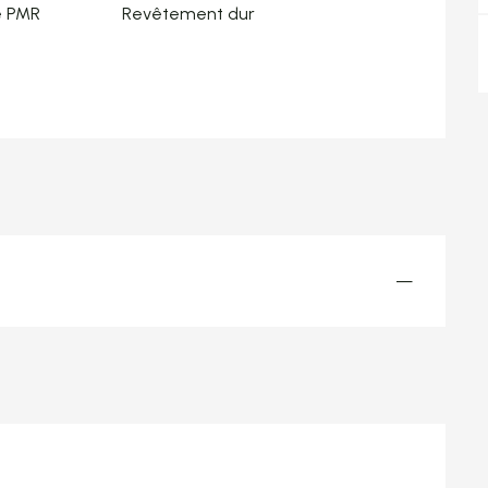
e PMR
Revêtement dur
—