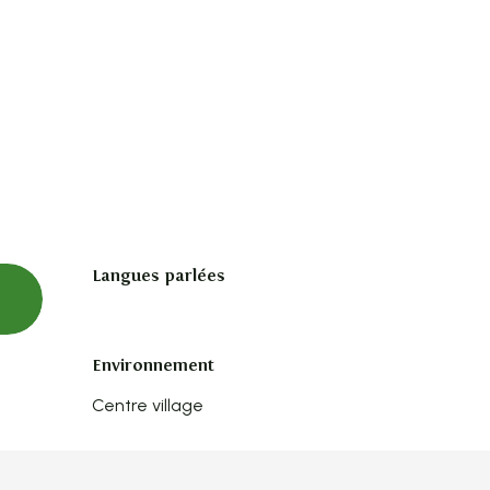
Langues parlées
Langues parlées
Environnement
Environnement
Centre village