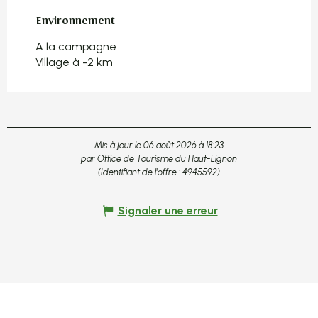
Environnement
Environnement
A la campagne
Village à -2 km
Mis à jour le 06 août 2026 à 18:23
par Office de Tourisme du Haut-Lignon
(Identifiant de l'offre :
4945592
)
Signaler une erreur