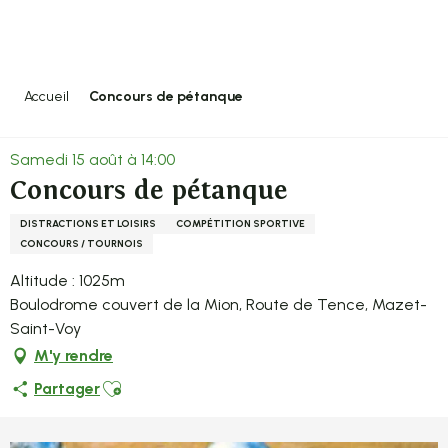
Aller
au
contenu
principal
Accueil
Concours de pétanque
Samedi 15 août à 14:00
Concours de pétanque
DISTRACTIONS ET LOISIRS
COMPÉTITION SPORTIVE
CONCOURS / TOURNOIS
Altitude : 1025m
Boulodrome couvert de la Mion, Route de Tence, Mazet-
Saint-Voy
M'y rendre
Ajouter aux favoris
Partager