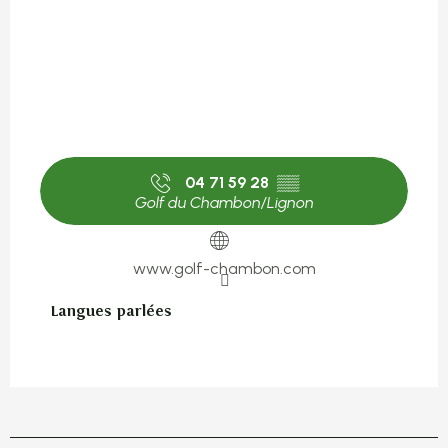
04 71 59 28
▒▒
Golf du Chambon/Lignon
www.golf-chambon.com
Langues parlées
Langues parlées