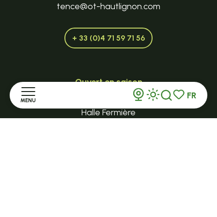
tence@ot-hautlignon.com
+ 33 (0)4 71 59 71 56
Ouvert en saison
FR
LE MAZET-SAINT-VOY
MENU
Recherche
Voir les favor
Halle Fermière
place des droits de l'Homme
Accueil
+ 33 (0)4 71 59 71 56
Découvrir
Séjourner