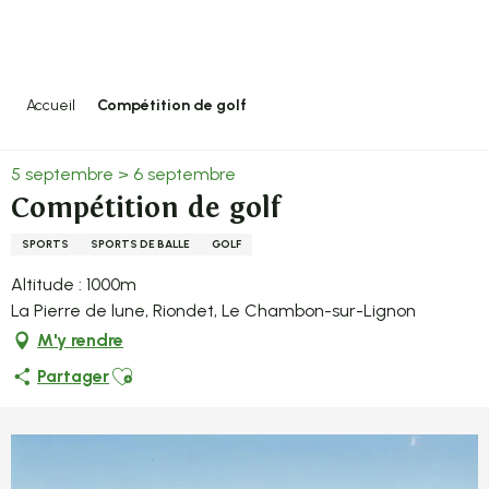
Aller
au
contenu
principal
Accueil
Compétition de golf
5 septembre > 6 septembre
Compétition de golf
SPORTS
SPORTS DE BALLE
GOLF
Altitude : 1000m
La Pierre de lune, Riondet, Le Chambon-sur-Lignon
M'y rendre
Ajouter aux favoris
Partager