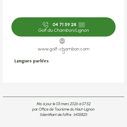
04 71 59 28
▒▒
Golf du Chambon/Lignon
www.golf-chambon.com
Langues parlées
Langues parlées
Mis à jour le 03 mars 2026 à 07:52
par Office de Tourisme du Haut-Lignon
(Identifiant de l'offre :
6435821
)