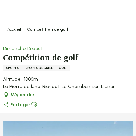
Aller
au
contenu
principal
Accueil
Compétition de golf
Dimanche 16 août
Compétition de golf
SPORTS
SPORTS DE BALLE
GOLF
Altitude : 1000m
La Pierre de lune, Riondet, Le Chambon-sur-Lignon
M'y rendre
Ajouter aux favoris
Partager