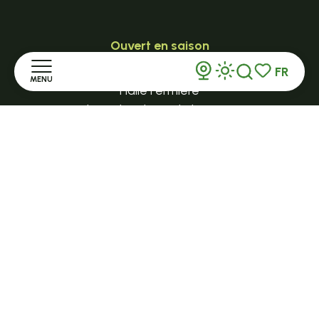
Ouvert en saison
LE MAZET-SAINT-VOY
FR
MENU
Recherche
Voir les favor
Halle Fermière
place des droits de l'Homme
Accueil
+ 33 (0)4 71 59 71 56
Découvrir
Séjourner
S'informer