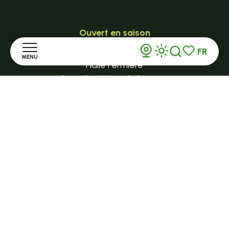
Ouvert en saison
LE MAZET-SAINT-VOY
FR
MENU
Recherche
Voir les favor
Halle Fermière
place des droits de l'Homme
Accueil
+ 33 (0)4 71 59 71 56
Découvrir
Séjourner
S'informer