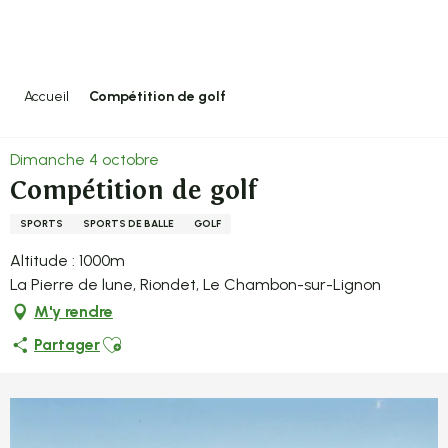
Aller
au
contenu
principal
Accueil
Compétition de golf
Dimanche 4 octobre
Compétition de golf
SPORTS
SPORTS DE BALLE
GOLF
Altitude : 1000m
La Pierre de lune, Riondet, Le Chambon-sur-Lignon
M'y rendre
Ajouter aux favoris
Partager