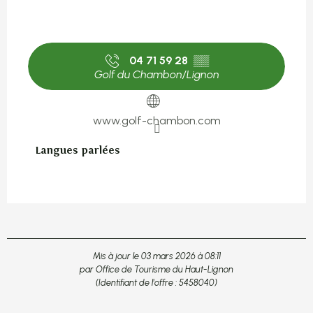
04 71 59 28
▒▒
Golf du Chambon/Lignon
www.golf-chambon.com
Langues parlées
Langues parlées
Mis à jour le 03 mars 2026 à 08:11
par Office de Tourisme du Haut-Lignon
(Identifiant de l'offre :
5458040
)