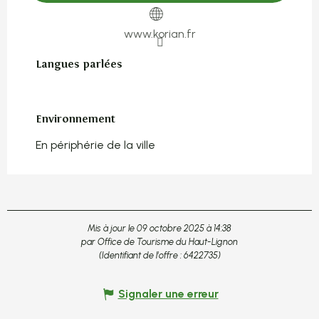
www.korian.fr
Langues parlées
Langues parlées
Environnement
Environnement
En périphérie de la ville
Mis à jour le 09 octobre 2025 à 14:38
par Office de Tourisme du Haut-Lignon
(Identifiant de l'offre :
6422735
)
Signaler une erreur