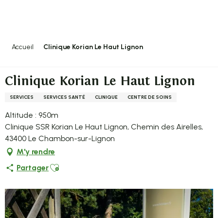
Aller
au
contenu
principal
Accueil
Clinique Korian Le Haut Lignon
Clinique Korian Le Haut Lignon
SERVICES
SERVICES SANTÉ
CLINIQUE
CENTRE DE SOINS
Altitude : 950m
Clinique SSR Korian Le Haut Lignon, Chemin des Airelles,
43400 Le Chambon-sur-Lignon
M'y rendre
Ajouter aux favoris
Partager