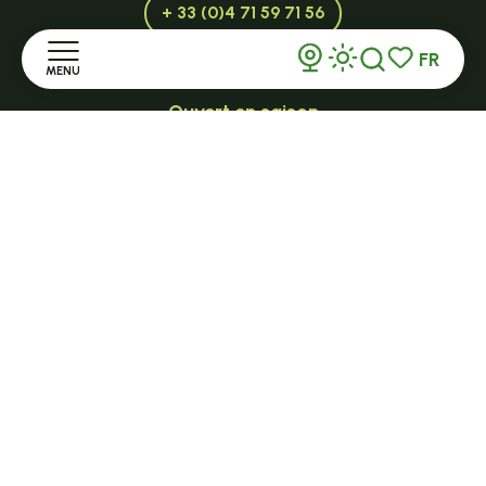
+ 33 (0)4 71 59 71 56
FR
MENU
Recherche
Voir les favor
Ouvert en saison
LE MAZET-SAINT-VOY
Accueil
Halle Fermière
place des droits de l'Homme
Découvrir
+ 33 (0)4 71 59 71 56
Séjourner
S'informer