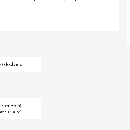
(s) double(s)
ersonne(s)
2
rficie : 34 m