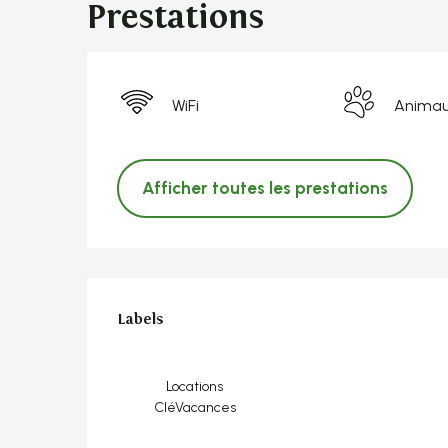
Prestations
WiFi
Animau
Afficher toutes les prestations
Offres de pres
Labels
Labels
Locations
CléVacances