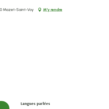
20 Mazet-Saint-Voy
M'y rendre
Langues parlées
Langues parlées