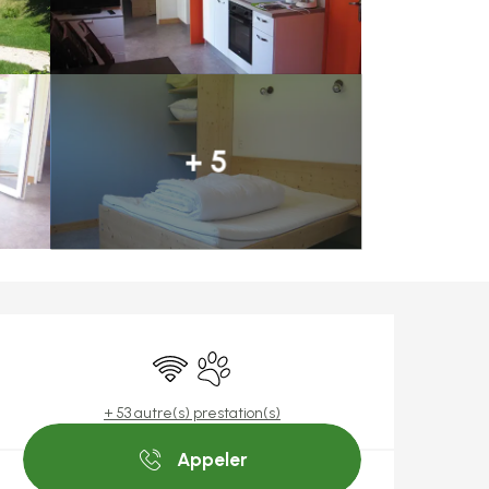
+ 5
Ouverture et coo
WiFi
Animaux acceptés
+ 53 autre(s) prestation(s)
Appeler