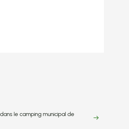
Chalet Mézen
s dans le camping municipal de
5 chalets à os
camping munici