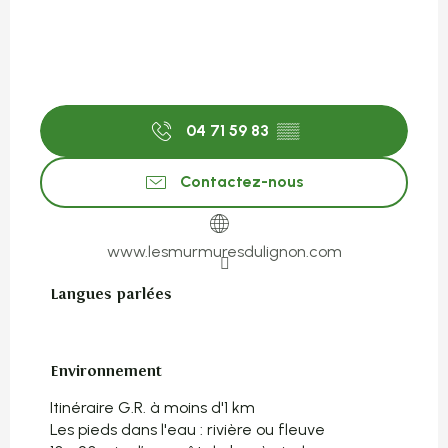
04 71 59 83
▒▒
Contactez-nous
www.lesmurmuresdulignon.com
Langues parlées
Langues parlées
Environnement
Environnement
Itinéraire G.R. à moins d'1 km
Les pieds dans l'eau : rivière ou fleuve