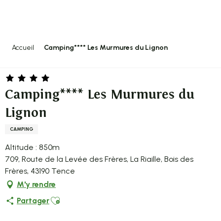
Aller
au
contenu
principal
Accueil
Camping**** Les Murmures du Lignon
Camping**** Les Murmures du
Lignon
CAMPING
Altitude : 850m
709, Route de la Levée des Frères, La Riaille, Bois des
Frères, 43190 Tence
M'y rendre
Ajouter aux favoris
Partager