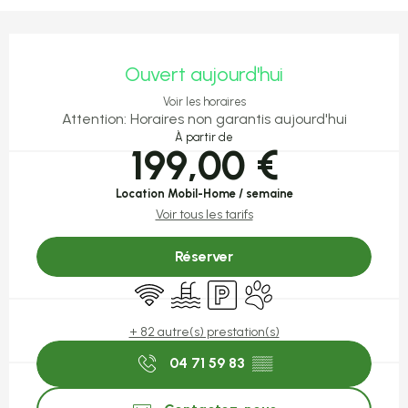
Ouverture et coordonnées
Ouvert aujourd'hui
Voir les horaires
Attention: Horaires non garantis aujourd'hui
À partir de
199,00 €
Location Mobil-Home / semaine
Voir tous les tarifs
Réserver
WiFi
Piscine
Parking
Animaux acceptés
+ 82 autre(s) prestation(s)
04 71 59 83
▒▒