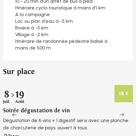
10 - 20 min d’un arrêt de bus à pied
Itinéraire cyclo touristique à moins d'1 km
A la campagne
Lac ou plan d'eau à -5 km
Rivière à -5 km
Village à -2 km
Itinéraire de randonnée pédestre balisé à
moins de 500 m
Sur place
8
19
15
€
Juil.
Août
Ju
Soirée dégustation de vin
R
Dégustation de 6 vins + 1 digestif servi avec une planche
R
de charcuterie de pays, ouvert à tous.