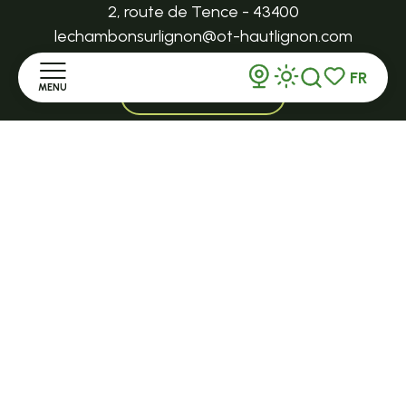
2, route de Tence - 43400
lechambonsurlignon@ot-hautlignon.com
FR
MENU
+ 33 (0)4 71 59 71 56
Recherche
Voir les favor
Accueil
Ouvert toute l'année et 7j/7 en saison
TENCE
Découvrir
32 Grande Rue - 43190
tence@ot-hautlignon.com
Séjourner
+ 33 (0)4 71 59 71 56
S'informer
Ouvert en saison