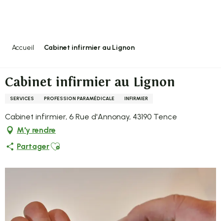
Aller
au
contenu
principal
Accueil
Cabinet infirmier au Lignon
Cabinet infirmier au Lignon
SERVICES
PROFESSION PARAMÉDICALE
INFIRMIER
Cabinet infirmier, 6 Rue d'Annonay, 43190 Tence
M'y rendre
Ajouter aux favoris
Partager