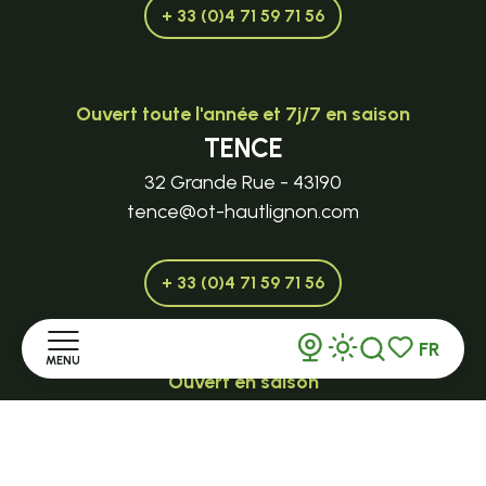
+ 33 (0)4 71 59 71 56
Ouvert toute l'année et 7j/7 en saison
TENCE
32 Grande Rue - 43190
tence@ot-hautlignon.com
+ 33 (0)4 71 59 71 56
FR
MENU
Recherche
Voir les favor
Ouvert en saison
LE MAZET-SAINT-VOY
Accueil
Halle Fermière
place des droits de l'Homme