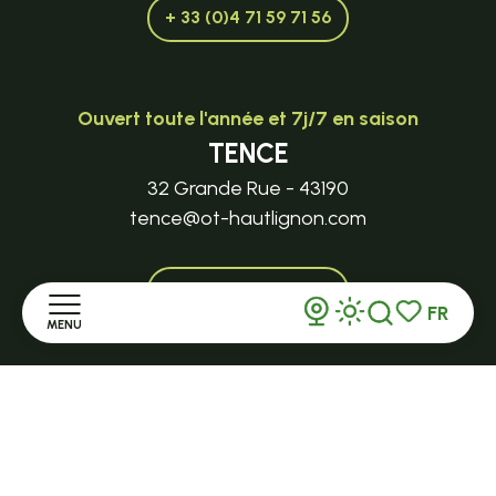
+ 33 (0)4 71 59 71 56
Ouvert toute l'année et 7j/7 en saison
TENCE
32 Grande Rue - 43190
tence@ot-hautlignon.com
+ 33 (0)4 71 59 71 56
FR
MENU
Recherche
Voir les favor
Ouvert en saison
Accueil
LE MAZET-SAINT-VOY
Halle Fermière
Découvrir
place des droits de l'Homme