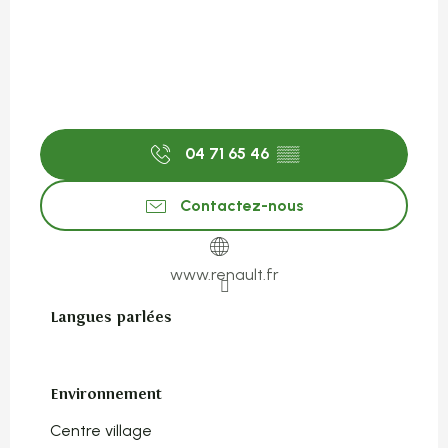
04 71 65 46
▒▒
Contactez-nous
www.renault.fr
Langues parlées
Langues parlées
Environnement
Environnement
Centre village