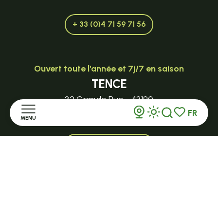
+ 33 (0)4 71 59 71 56
Ouvert toute l'année et 7j/7 en saison
TENCE
32 Grande Rue - 43190
tence@ot-hautlignon.com
FR
MENU
Recherche
Voir les favor
+ 33 (0)4 71 59 71 56
Accueil
Ouvert en saison
Découvrir
LE MAZET-SAINT-VOY