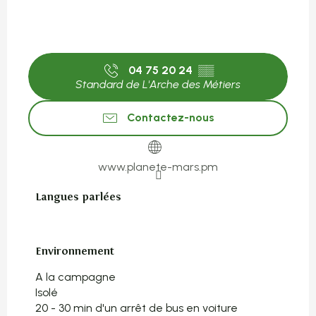
04 75 20 24
▒▒
Standard de L'Arche des Métiers
Contactez-nous
www.planete-mars.pm
Langues parlées
Langues parlées
Environnement
Environnement
A la campagne
Isolé
20 - 30 min d'un arrêt de bus en voiture