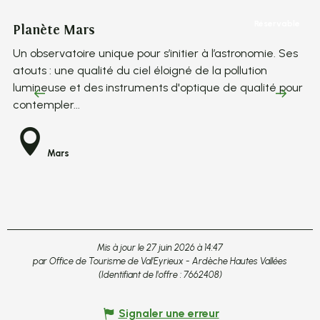
Réservable
Planète Mars
Vi
Un observatoire unique pour s’initier à l’astronomie. Ses
Un
atouts : une qualité du ciel éloigné de la pollution
at
lumineuse et des instruments d'optique de qualité pour
lu
contempler...
co
Mars
Mis à jour le 27 juin 2026 à 14:47
par Office de Tourisme de Val'Eyrieux - Ardèche Hautes Vallées
(Identifiant de l'offre :
7662408
)
Signaler une erreur