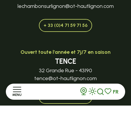
lechambonsurlignon@ot-hautlignon.com
+ 33 (0)4 71 59 71 56
Ouvert toute l'année et 7j/7 en saison
TENCE
32 Grande Rue - 43190
tence@ot-hautlignon.com
FR
MENU
+ 33 (0)4 71 59 71 56
Recherche
Voir les favor
Accueil
Ouvert en saison