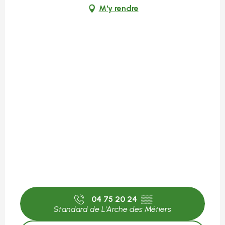
M'y rendre
04 75 20 24
▒▒
Standard de L'Arche des Métiers