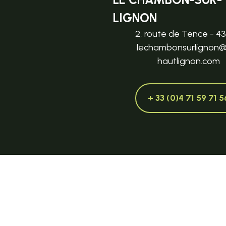
LIGNON
2, route de Tence - 4
lechambonsurlignon
hautlignon.com
+ 33 (0)4 71 59 71 5