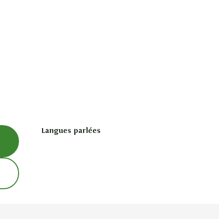
Langues parlées
Langues parlées