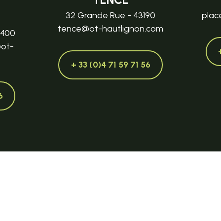
32 Grande Rue - 43190
plac
tence@ot-hautlignon.com
3400
@ot-
+ 33 (0)4 71 59 71 56
6