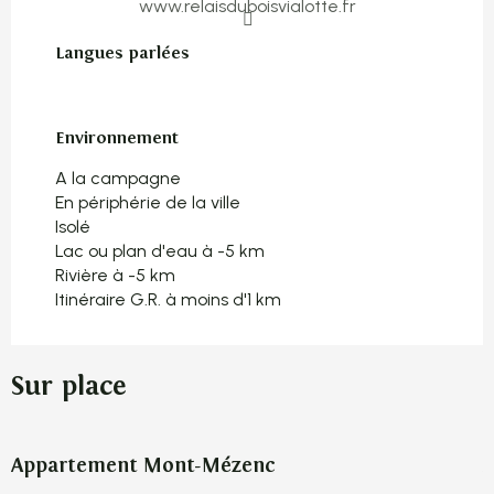
www.relaisduboisvialotte.fr
Langues parlées
Langues parlées
Environnement
Environnement
A la campagne
En périphérie de la ville
Isolé
Lac ou plan d'eau à -5 km
Rivière à -5 km
Itinéraire G.R. à moins d'1 km
Sur place
Appartement Mont-Mézenc
A