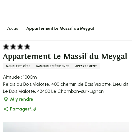
Aller
au
contenu
principal
Accueil
Appartement Le Massif du Meygal
Appartement Le Massif du Meygal
MEUBLÉ ET GÎTE
IMMEUBLE/RÉSIDENCE
APPARTEMENT
Altitude : 1000m
Relais du Bois Vialotte, 400 chemin de Bois Vialotte, Lieu dit
Le Bois Vialotte, 43400 Le Chambon-sur-Lignon
M'y rendre
Ajouter aux favoris
Partager