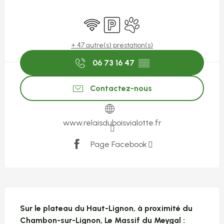
Ouverture et coordonnées
WiFi
Parking
Animaux acceptés
+ 47 autre(s) prestation(s)
06 73 16 47
▒▒
Contactez-nous
www.relaisduboisvialotte.fr
Page Facebook
Description
Sur le plateau du Haut-Lignon, à proximité du 
Chambon-sur-Lignon, Le Massif du Meygal : 