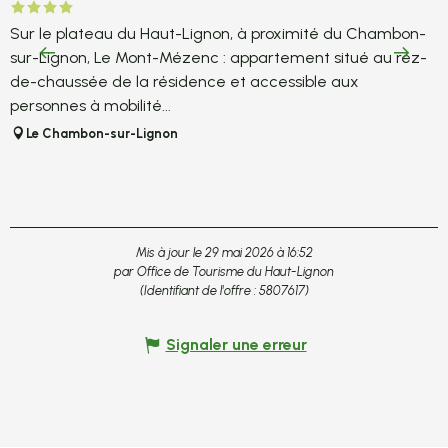
Sur le plateau du Haut-Lignon, à proximité du Chambon-
S
sur-Lignon, Le Mont-Mézenc : appartement situé au rez-
s
de-chaussée de la résidence et accessible aux
r
personnes à mobilité...
c
Le Chambon-sur-Lignon
Mis à jour le 29 mai 2026 à 16:52
par Office de Tourisme du Haut-Lignon
(Identifiant de l'offre :
5807617
)
Signaler une erreur