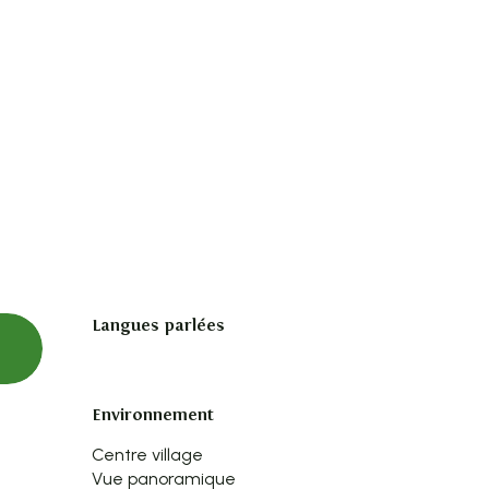
Langues parlées
Langues parlées
Environnement
Environnement
Centre village
Vue panoramique