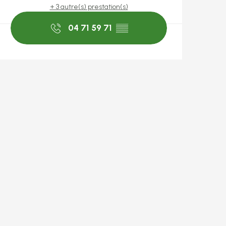
+ 3 autre(s) prestation(s)
04 71 59 71
▒▒