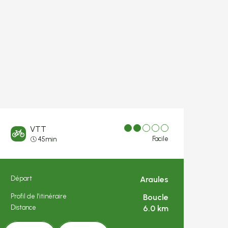
VTT
Facile
45min
Départ
Araules
Informations pra
Profil de l’itinéraire
Boucle
Distance
6.0 km