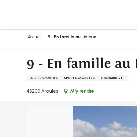
Aller
au
contenu
principal
Accueil
9 - En famille au Lizieux
9 - En famille au 
LOISIRS SPORTIFS
SPORTS CYCLISTES
ITINÉRAIRE VTT
43200 Araules
M'y rendre