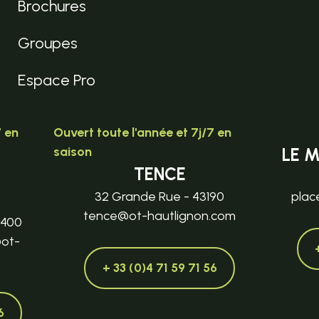
Brochures
Groupes
Espace Pro
7 en
Ouvert toute l'année et 7j/7 en
saison
LE 
TENCE
32 Grande Rue - 43190
plac
tence@ot-hautlignon.com
3400
@ot-
+ 33 (0)4 71 59 71 56
6