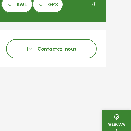
Documentation
SECTIONS.TOURIS
KML
GPX
Ouverture et coo
Contactez-nous
WEBCAM