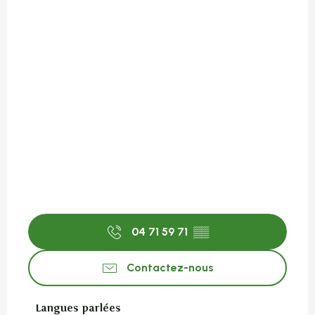
04 71 59 71
▒▒
Contactez-nous
Langues parlées
Langues parlées