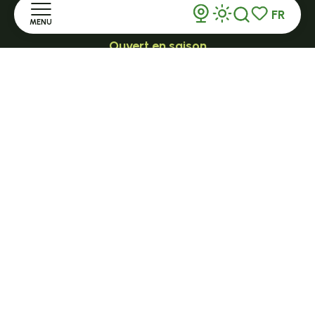
FR
MENU
Recherche
Voir les favor
Ouvert en saison
LE MAZET-SAINT-VOY
Accueil
Halle Fermière
place des droits de l'Homme
Découvrir
+ 33 (0)4 71 59 71 56
Séjourner
S'informer