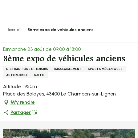
Aller
au
contenu
principal
Accueil
8ème expo de véhicules anciens
Dimanche 23 août de 09:00 à 18:00
8ème expo de véhicules anciens
DISTRACTIONS ET LOISIRS
RASSEMBLEMENT
SPORTS MÉCANIQUES
AUTOMOBILE
MOTO
Altitude : 950m
Place des Balayes, 43400 Le Chambon-sur-Lignon
M'y rendre
Ajouter aux favoris
Partager