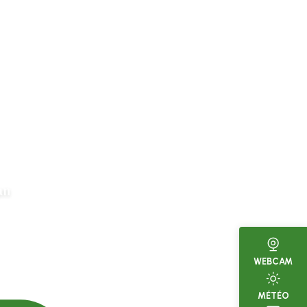
an
WEBCAM
MÉTÉO