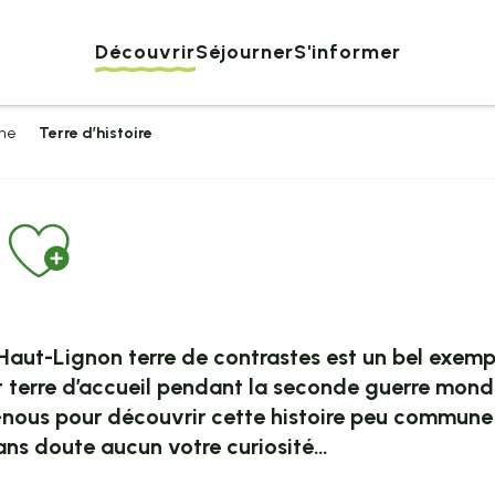
Découvrir
Séjourner
S'informer
ine
Terre d’histoire
Ajouter aux f
Haut-Lignon terre de contrastes est un bel exempl
 terre d’accueil pendant la seconde guerre mondial
ez-nous pour découvrir cette histoire peu commun
sans doute aucun votre curiosité…