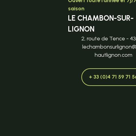
Ouvert toute l'année et 7j/
saison
LE CHAMBON-SUR-
LIGNON
2, route de Tence - 4
lechambonsurlignon
hautlignon.com
+ 33 (0)4 71 59 71 5