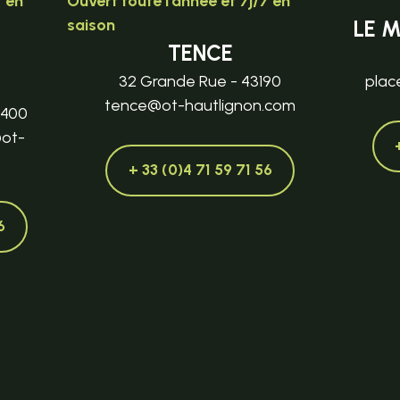
7 en
Ouvert toute l'année et 7j/7 en
saison
LE 
TENCE
32 Grande Rue - 43190
plac
tence@ot-hautlignon.com
3400
@ot-
+ 33 (0)4 71 59 71 56
6