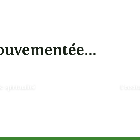
ouvementée...
e spiritualité
L’occit