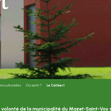
t
ons culturelles
Où sortir ?
Le Calibert
ne volonté de la municipalité du Mazet-Saint-Voy 