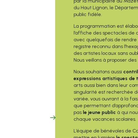
par la municipalité du Ma
du Haut Lignon, le Départeme
public fidèle.
La programmation est élabo
l’affiche des spectacles de 
avec quelquefois de rendre p
registre reconnu dans l’hexa
des artistes locaux sans oub
Nous veillons à proposer des 
Nous souhaitons aussi
contri
expressions artistiques de 
arts aussi bien dans leur co
singularité est recherchée 
variée, vous ouvrant à la foi
que permettant d’approfondir
pas
le jeune public
à qui nou
chaque vacances scolaires.
L’équipe de bénévoles de C
mettre en lumière
le specta