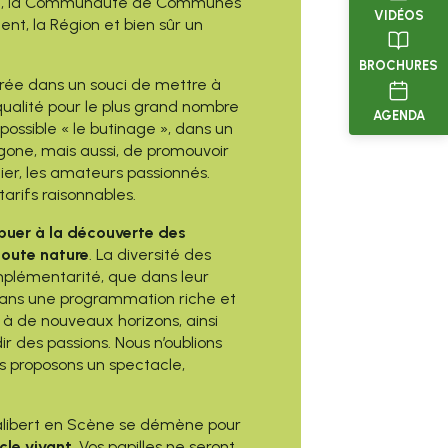
zet, la Communauté de Communes
VIDÉOS
nt, la Région et bien sûr un
BROCHURES
rée dans un souci de mettre à
qualité pour le plus grand nombre
AGENDA
ossible « le butinage », dans un
gone, mais aussi, de promouvoir
lier, les amateurs passionnés.
tarifs raisonnables.
buer à la découverte des
toute nature
. La diversité des
mplémentarité, que dans leur
dans une programmation riche et
s à de nouveaux horizons, ainsi
 des passions. Nous n’oublions
s proposons un spectacle,
alibert en Scène se démène pour
cle vivant
. Vos papilles ne seront