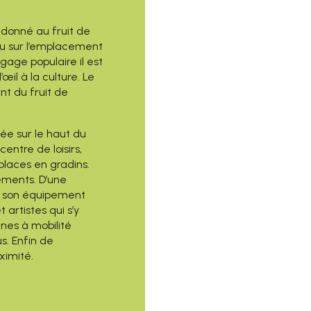
 donné au fruit de
ndu sur l’emplacement
ngage populaire il est
œil à la culture. Le
nt du fruit de
hée sur le haut du
centre de loisirs,
places en gradins.
ements. D’une
8 son équipement
artistes qui s’y
nnes à mobilité
s. Enfin de
ximité.