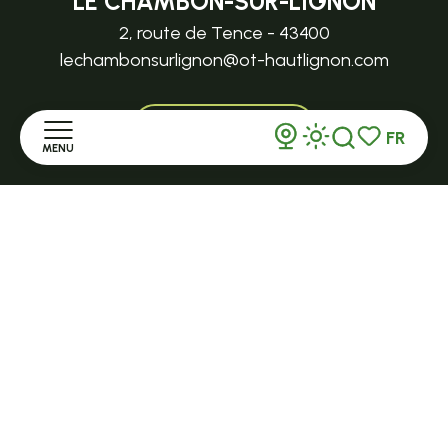
LE CHAMBON-SUR-LIGNON
2, route de Tence - 43400
lechambonsurlignon@ot-hautlignon.com
+ 33 (0)4 71 59 71 56
FR
MENU
Recherche
Voir les favor
Ouvert toute l'année et 7j/7 en saison
Accueil
TENCE
32 Grande Rue - 43190
Découvrir
tence@ot-hautlignon.com
Séjourner
+ 33 (0)4 71 59 71 56
S'informer