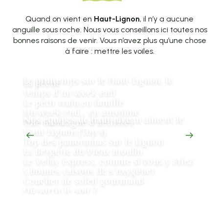
Quand on vient en
Haut-Lignon
, il n’y a aucune
anguille sous roche. Nous vous conseillons ici toutes nos
bonnes raisons de venir. Vous n’avez plus qu’une chose
à faire : mettre les voiles.
Le printemps sur le Haut-Lignon, le
La pêche
temps d’un week-end
Le petit train en famille
Un week-end… en automne
Nos équipes de haut-niveau aiment le
Une montagne d’activités
Haut-Lignon (Top 5)
Top des panoramas sur le Lignon
La Bergerie du Vieux moulin
Le Velay-Express, comme si vous y étiez
5 bonnes raisons de s’oxygéner
Coucher de soleil gourmand
Où sortir le soir ?