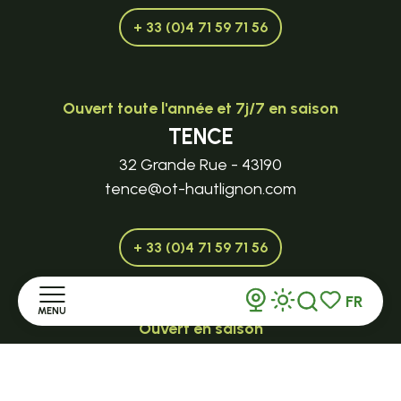
+ 33 (0)4 71 59 71 56
Ouvert toute l'année et 7j/7 en saison
TENCE
32 Grande Rue - 43190
tence@ot-hautlignon.com
+ 33 (0)4 71 59 71 56
FR
MENU
Recherche
Voir les favor
Ouvert en saison
LE MAZET-SAINT-VOY
Accueil
Halle Fermière