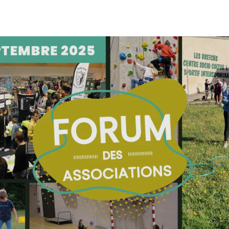
Aller
au
contenu
principal
Forum des Associations Spor