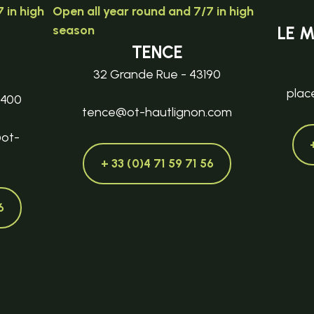
 in high
Open all year round and 7/7 in high
season
LE 
TENCE
32 Grande Rue - 43190
plac
3400
tence@ot-hautlignon.com
@ot-
+ 33 (0)4 71 59 71 56
6