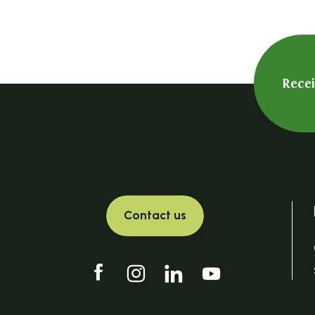
Chambouvet Délices
Rural Master : location de vélo électrique
GARAGE AD EXPERT BERNARD Jean-CLAUDE ET Brigitte
Librairie L'eau Vive
Institut Isabelle
Rece
La Pièce du Boucher
1807 Immobilier
Café Claudette
Virginie MATHEVET - Thérapeute Bien-être
Location de VAE
Location vélos tout terrain à assistance électrique
Contact us