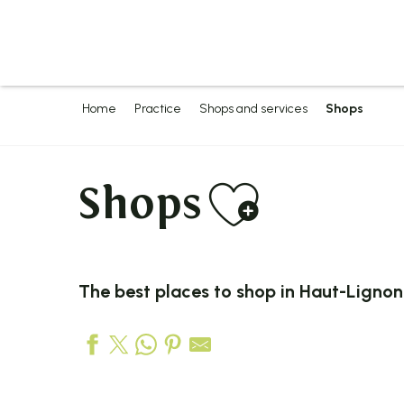
Aller
au
contenu
principal
Home
Practice
Shops and services
Shops
Ajoute
Shops
The best places to shop in Haut-Ligno
Les Charpentiers du Plateau